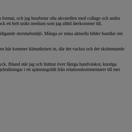
ra format, och jag bearbetar ofta akvarellen med collage och andra
ck ett helt unikt medium som jag alltid återkommer till.
äldigande storstadsmiljö. Många av mina aktuella bilder handlar om
 Även här kommer klimatkrisen in, där det vackra och det skrämmande
yck. Ibland står jag och fnittrar över fåniga handväskor, knotiga
lmålningar i ett spänningsfält från relationskommentarer till mer