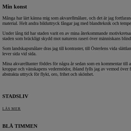
Min konst
Många har lärt känna mig som akvarellmålare, och det är jag fortfarande
material. Helt andra bilduttryck fångar jag med blandteknik och temper
Under lång tid har staden varit en av mina återkommande motivkretsar 
staden som bräckligt skydd mot naturens raseri över människans blind
Som landskapsmålare dras jag till kontraster, till Österlens vida slä
lever sida vid sida.
Mina akvarelltanter föddes för några år sedan som en kommentar till att
kroppar och vänskapens vedermödor, ibland fylls jag av vemod över får
abstrakta uttryck för flykt, oro, frihet och skönhet.
STADSLIV
LÄS MER
BLÅ TIMMEN