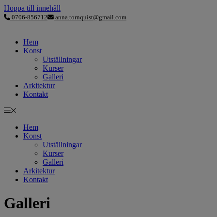
Hoppa till innehåll
0706-856712
anna.tornquist@gmail.com
Hem
Konst
Utställningar
Kurser
Galleri
Arkitektur
Kontakt
Hem
Konst
Utställningar
Kurser
Galleri
Arkitektur
Kontakt
Galleri