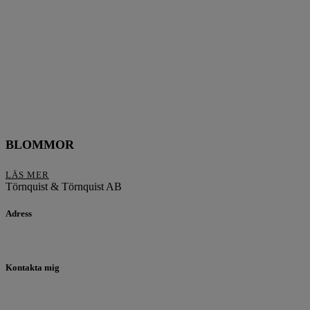
BLOMMOR
LÄS MER
Törnquist & Törnquist AB
Adress
Frans Löfströms väg 21, 27294 Simrishamn
Kontakta mig
0706-856712
anna.tornquist@gmail.com