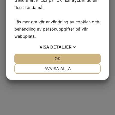
Genom att klicka på "OK" samtycker du till
dessa ändamål.
Läs mer om vår användning av cookies och
behandling av personuppgifter på vår
webbplats.
VISA
DETALJER
JA
NEJ
OK
JA
NEJ
NÖDVÄNDIG
INSTÄLLNINGAR
AVVISA ALLA
JA
NEJ
JA
NEJ
MARKNADSFÖRING
STATISTIK