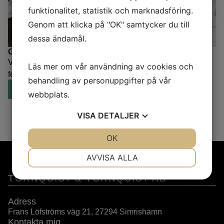
funktionalitet, statistik och marknadsföring.
Genom att klicka på "OK" samtycker du till
dessa ändamål.
GALLERI 53 I KUNGSBACKA
Vernissage 24 januari 2026 Utställningen pågår till 22
Läs mer om vår användning av cookies och
februari kbakonst.se
behandling av personuppgifter på vår
LÄS MER
webbplats.
VISA
DETALJER
JA
NEJ
OK
JA
NEJ
NÖDVÄNDIG
INSTÄLLNINGAR
AVVISA ALLA
JA
NEJ
JA
NEJ
TÖRNQUIST & TÖRNQUIST AB
MARKNADSFÖRING
STATISTIK
Adress
Frans Löfströms väg 21, 27294 Simrishamn
Kontakta mig