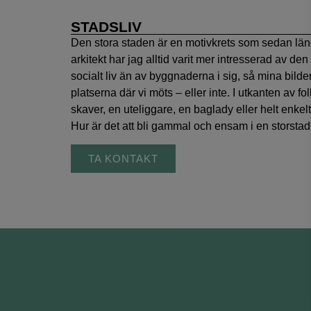
STADSLIV
Den stora staden är en motivkrets som sedan län
arkitekt har jag alltid varit mer intresserad av d
socialt liv än av byggnaderna i sig, så mina bil
platserna där vi möts – eller inte. I utkanten av fo
skaver, en uteliggare, en baglady eller helt enkel
Hur är det att bli gammal och ensam i en storsta
TA KONTAKT