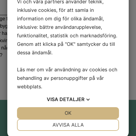
Vi och våra partners använder teknik,
inklusive cookies, för att samla in
information om dig för olika ändamål,
ge fångar mitt intresse. Som
en byggda miljön som arena för
inklusive: bättre användarupplevelse,
der handlar om mellanrummen,
funktionalitet, statistik och marknadsföring.
lkvimlet finns ofta det där som
Genom att klicka på "OK" samtycker du till
t någon som är ofrivilligt ensam.
dessa ändamål.
d?
Läs mer om vår användning av cookies och
behandling av personuppgifter på vår
webbplats.
VISA
DETALJER
JA
NEJ
OK
JA
NEJ
NÖDVÄNDIG
INSTÄLLNINGAR
AVVISA ALLA
JA
NEJ
JA
NEJ